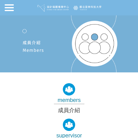
members
成員介紹
supervisor